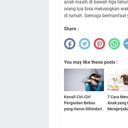
anak masih di bawah tiga tahun
orang tua bisa meluangkan wak
di rumah. Semoga bermanfaat 
Share :
You may like these posts :
Kenali Ciri-Ciri
7 Cara Men
Pergaulan Bebas
Anak yang
yang Harus Dihindari
Mengerjak