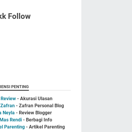
kk Follow
RENSI PENTING
 Review
- Akurasi Ulasan
 Zafran
- Zafran Personal Blog
a Neyla
- Review Blogger
 Mas Rendi
- Berbagi Info
el Parenting
- Artikel Parenting