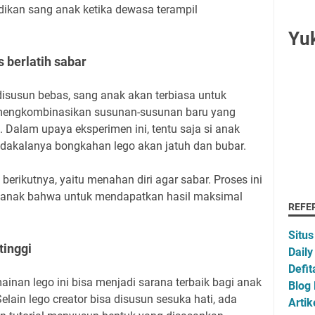
dikan sang anak ketika dewasa terampil
Yu
 berlatih sabar
disusun bebas, sang anak akan terbiasa untuk
mengkombinasikan susunan-susunan baru yang
 Dalam upaya eksperimen ini, tentu saja si anak
adakalanya bongkahan lego akan jatuh dan bubar.
 berikutnya, yaitu menahan diri agar sabar. Proses ini
 anak bahwa untuk mendapatkan hasil maksimal
REFE
Situs
tinggi
Daily
Defit
ainan lego ini bisa menjadi sarana terbaik bagi anak
Blog
elain lego creator bisa disusun sesuka hati, ada
Artik