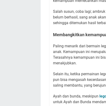
kemampuan memecahkan masalah
Salah susun, coba lagi; ambruk 
belum berhasil, sang anak aka
sehingga ditemukan hasil terba
Membangkitkan kemampuan
Paling menarik dari bermain le
anak. Kemampuan ini merupaka
Terasahnya kemampuan ini bi
menakjubkan.
Selain itu, ketika permainan l
pun bisa mengasah kecerdasan i
saling membantu, yang beruju
Ayah dan bunda, meskipun
leg
untuk Ayah dan Bunda mendampi