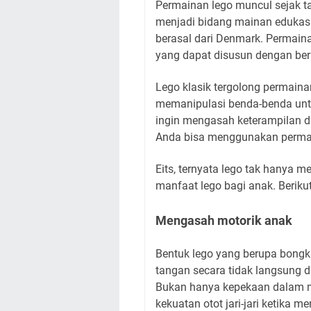
Permainan lego muncul sejak t
menjadi bidang mainan edukasi
berasal dari Denmark. Permaina
yang dapat disusun dengan be
Lego klasik tergolong permainan
memanipulasi benda-benda untu
ingin mengasah keterampilan da
Anda bisa menggunakan perm
Eits, ternyata lego tak hanya 
manfaat lego bagi anak. Beriku
Mengasah motorik anak
Bentuk lego yang berupa bong
tangan secara tidak langsung
Bukan hanya kepekaan dalam m
kekuatan otot jari-jari ketika