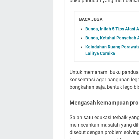
buku panduan yang memberikan
BACA JUGA
Bunda, Inilah 5 Tips Atasi
Bunda, Ketahui Penyebab 
Keindahan Ruang Perawata
Lalitya Cornika
Untuk memahami buku panduan 
konsentrasi agar bangunan leg
bongkahan saja, bentuk lego bi
Mengasah kemampuan prob
Salah satu edukasi terbaik ya
memecahkan masalah yang dih
disebut dengan problem solvin