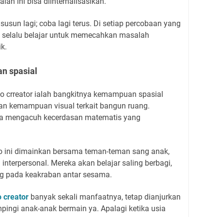
 ini bisa diinternalisasikan.
susun lagi; coba lagi terus. Di setiap percobaan yang
n selalu belajar untuk memecahkan masalah
ik.
 spasial
go crreator ialah bangkitnya kemampuan spasial
n kemampuan visual terkait bangun ruang.
sa mengacuh kecerdasan matematis yang
ego ini dimainkan bersama teman-teman sang anak,
nterpersonal. Mereka akan belajar saling berbagi,
ng pada keakraban antar sesama.
o creator
banyak sekali manfaatnya, tetap dianjurkan
ngi anak-anak bermain ya. Apalagi ketika usia