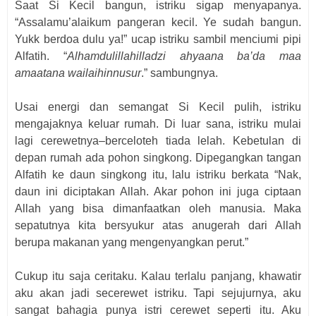
Saat Si Kecil bangun, istriku sigap menyapanya.
“Assalamu’alaikum pangeran kecil. Ye sudah bangun.
Yukk berdoa dulu ya!” ucap istriku sambil menciumi pipi
Alfatih. “
Alhamdulillahilladzi ahyaana ba’da maa
amaatana wailaihinnusur
.” sambungnya.
Usai energi dan semangat Si Kecil pulih, istriku
mengajaknya keluar rumah. Di luar sana, istriku mulai
lagi cerewetnya–berceloteh tiada lelah. Kebetulan di
depan rumah ada pohon singkong. Dipegangkan tangan
Alfatih ke daun singkong itu, lalu istriku berkata “Nak,
daun ini diciptakan Allah. Akar pohon ini juga ciptaan
Allah yang bisa dimanfaatkan oleh manusia. Maka
sepatutnya kita bersyukur atas anugerah dari Allah
berupa makanan yang mengenyangkan perut.”
Cukup itu saja ceritaku. Kalau terlalu panjang, khawatir
aku akan jadi secerewet istriku. Tapi sejujurnya, aku
sangat bahagia punya istri cerewet seperti itu. Aku