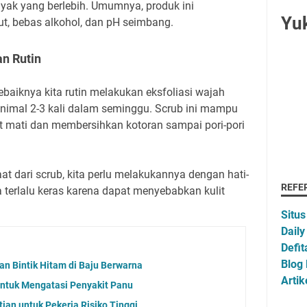
yak yang berlebih. Umumnya, produk ini
Yu
, bebas alkohol, dan pH seimbang.
n Rutin
sebaiknya kita rutin melakukan eksfoliasi wajah
imal 2-3 kali dalam seminggu. Scrub ini mampu
 mati dan membersihkan kotoran sampai pori-pori
 dari scrub, kita perlu melakukannya dengan hati-
REFE
 terlalu keras karena dapat menyebabkan kulit
Situs
Daily
Defit
Blog
an Bintik Hitam di Baju Berwarna
Artik
ntuk Mengatasi Penyakit Panu
ian untuk Pekerja Risiko Tinggi