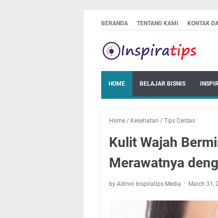
BERANDA
TENTANG KAMI
KONTAK D
HOME
BELAJAR BISNIS
INSPI
Home
/
Kesehatan
/
Tips Cerdas
Kulit Wajah Bermi
Merawatnya deng
by Admin Inspiratips Media
March 31,