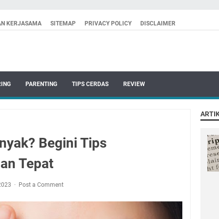
AN KERJASAMA
SITEMAP
PRIVACY POLICY
DISCLAIMER
RING
PARENTING
TIPS CERDAS
REVIEW
ARTI
nyak? Begini Tips
an Tepat
 2023
Post a Comment