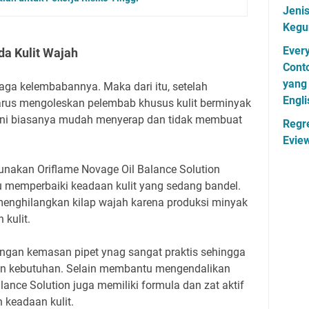
Jenis
Kegu
Ever
a Kulit Wajah
Cont
yang 
 jaga kelembabannya. Maka dari itu, setelah
Engli
arus mengoleskan pelembab khusus kulit berminyak
ini biasanya mudah menyerap dan tidak membuat
Regr
Evie
ggunakan Oriflame Novage Oil Balance Solution
 memperbaiki keadaan kulit yang sedang bandel.
nghilangkan kilap wajah karena produksi minyak
 kulit.
dengan kemasan pipet ynag sangat praktis sehingga
gan kebutuhan. Selain membantu mengendalikan
ance Solution juga memiliki formula dan zat aktif
keadaan kulit.