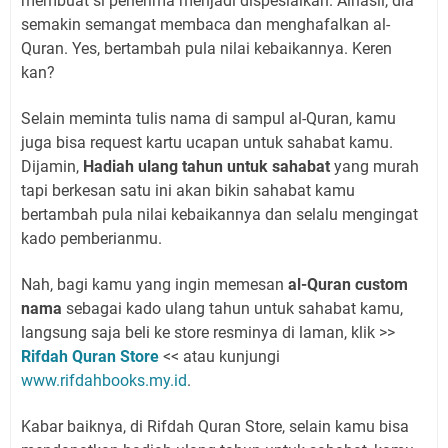
membuat si penerima menjadi dispesialkan. Alhasil, dia
semakin semangat membaca dan menghafalkan al-
Quran. Yes, bertambah pula nilai kebaikannya. Keren
kan?
Selain meminta tulis nama di sampul al-Quran, kamu
juga bisa request kartu ucapan untuk sahabat kamu.
Dijamin,
Hadiah ulang tahun untuk sahabat
yang murah
tapi berkesan
satu ini akan bikin sahabat kamu
bertambah pula nilai kebaikannya dan selalu mengingat
kado pemberianmu.
Nah, bagi kamu yang ingin memesan
al-Quran custom
nama
sebagai kado ulang tahun untuk sahabat kamu,
langsung saja beli ke store resminya di laman, klik >>
Rifdah Quran Store
<< atau kunjungi
www.rifdahbooks.my.id
.
Kabar baiknya, di Rifdah Quran Store, selain kamu bisa